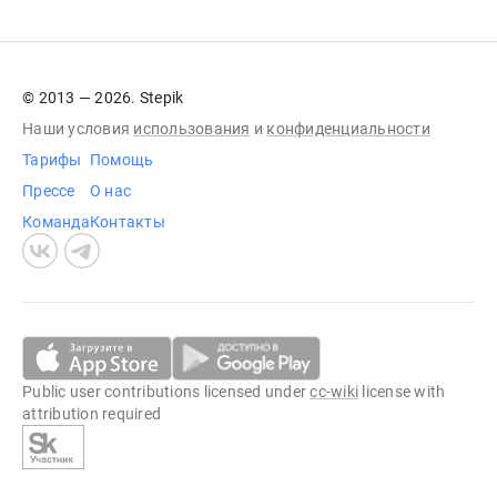
© 2013 — 2026. Stepik
Наши условия
использования
и
конфиденциальности
Тарифы
Помощь
Прессе
О нас
Команда
Контакты
Public user contributions licensed under
cc-wiki
license with
attribution required