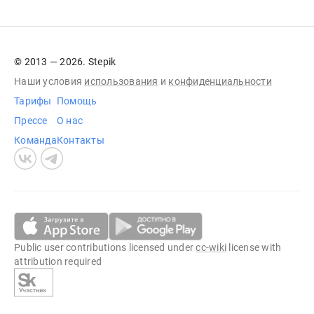
© 2013 — 2026. Stepik
Наши условия
использования
и
конфиденциальности
Тарифы
Помощь
Прессе
О нас
Команда
Контакты
Public user contributions licensed under
cc-wiki
license with
attribution required