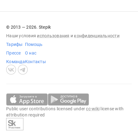
© 2013 — 2026. Stepik
Наши условия
использования
и
конфиденциальности
Тарифы
Помощь
Прессе
О нас
Команда
Контакты
Public user contributions licensed under
cc-wiki
license with
attribution required