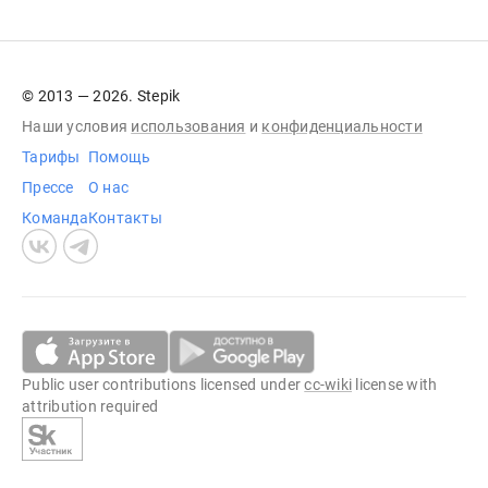
© 2013 — 2026. Stepik
Наши условия
использования
и
конфиденциальности
Тарифы
Помощь
Прессе
О нас
Команда
Контакты
Public user contributions licensed under
cc-wiki
license with
attribution required