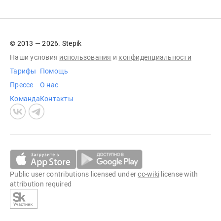
© 2013 — 2026. Stepik
Наши условия
использования
и
конфиденциальности
Тарифы
Помощь
Прессе
О нас
Команда
Контакты
Public user contributions licensed under
cc-wiki
license with
attribution required