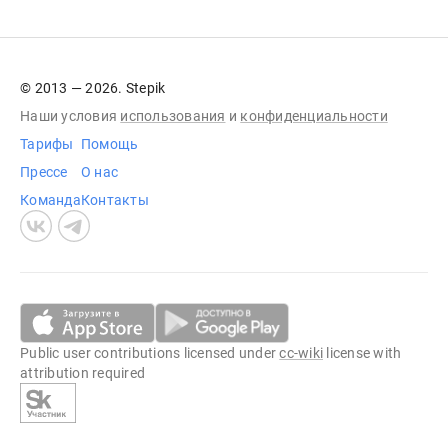
© 2013 — 2026. Stepik
Наши условия
использования
и
конфиденциальности
Тарифы
Помощь
Прессе
О нас
Команда
Контакты
Public user contributions licensed under
cc-wiki
license with
attribution required