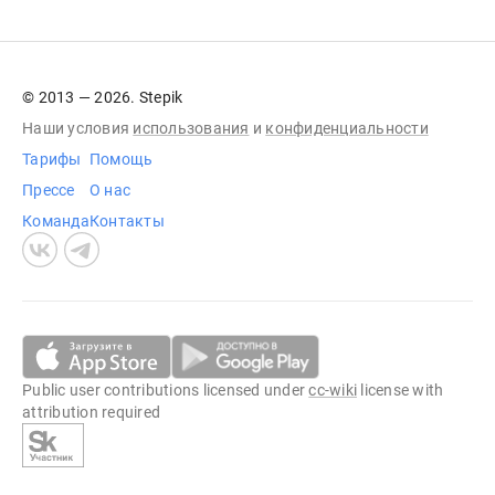
© 2013 — 2026. Stepik
Наши условия
использования
и
конфиденциальности
Тарифы
Помощь
Прессе
О нас
Команда
Контакты
Public user contributions licensed under
cc-wiki
license with
attribution required