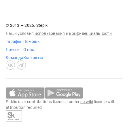
© 2013 — 2026. Stepik
Наши условия
использования
и
конфиденциальности
Тарифы
Помощь
Прессе
О нас
Команда
Контакты
Public user contributions licensed under
cc-wiki
license with
attribution required