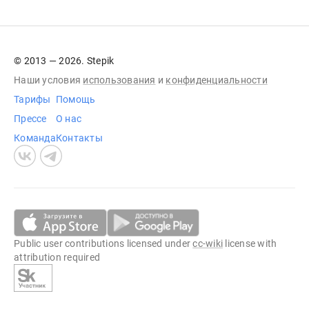
© 2013 — 2026. Stepik
Наши условия
использования
и
конфиденциальности
Тарифы
Помощь
Прессе
О нас
Команда
Контакты
Public user contributions licensed under
cc-wiki
license with
attribution required