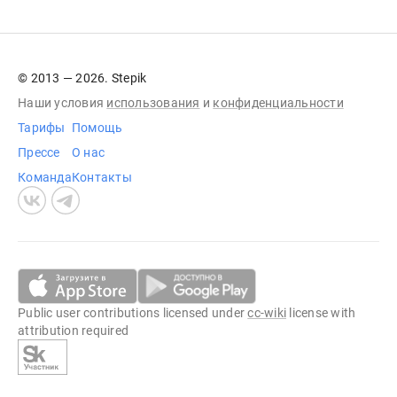
© 2013 — 2026. Stepik
Наши условия
использования
и
конфиденциальности
Тарифы
Помощь
Прессе
О нас
Команда
Контакты
Public user contributions licensed under
cc-wiki
license with
attribution required