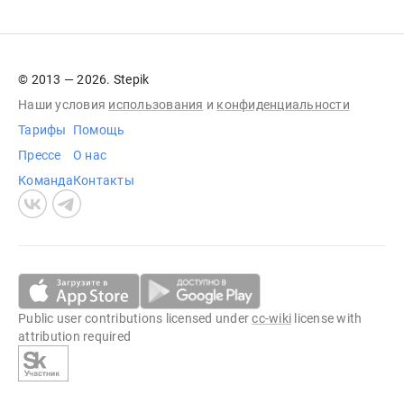
© 2013 — 2026. Stepik
Наши условия
использования
и
конфиденциальности
Тарифы
Помощь
Прессе
О нас
Команда
Контакты
Public user contributions licensed under
cc-wiki
license with
attribution required