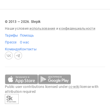
© 2013 — 2026. Stepik
Наши условия
использования
и
конфиденциальности
Тарифы
Помощь
Прессе
О нас
Команда
Контакты
Public user contributions licensed under
cc-wiki
license with
attribution required