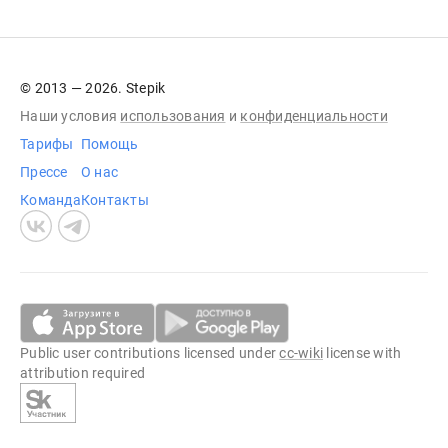
© 2013 — 2026. Stepik
Наши условия
использования
и
конфиденциальности
Тарифы
Помощь
Прессе
О нас
Команда
Контакты
Public user contributions licensed under
cc-wiki
license with
attribution required