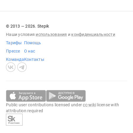
© 2013 — 2026. Stepik
Наши условия
использования
и
конфиденциальности
Тарифы
Помощь
Прессе
О нас
Команда
Контакты
Public user contributions licensed under
cc-wiki
license with
attribution required