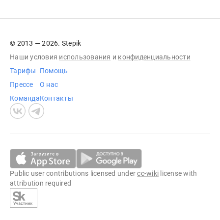
© 2013 — 2026. Stepik
Наши условия
использования
и
конфиденциальности
Тарифы
Помощь
Прессе
О нас
Команда
Контакты
Public user contributions licensed under
cc-wiki
license with
attribution required