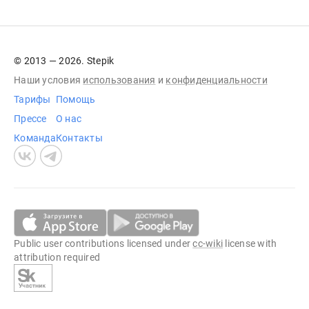
© 2013 — 2026. Stepik
Наши условия
использования
и
конфиденциальности
Тарифы
Помощь
Прессе
О нас
Команда
Контакты
Public user contributions licensed under
cc-wiki
license with
attribution required