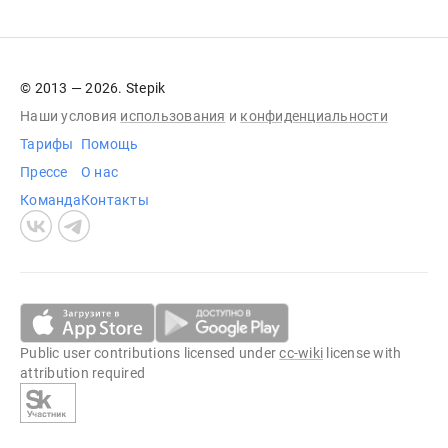
© 2013 — 2026. Stepik
Наши условия
использования
и
конфиденциальности
Тарифы
Помощь
Прессе
О нас
Команда
Контакты
Public user contributions licensed under
cc-wiki
license with
attribution required