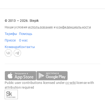
© 2013 — 2026. Stepik
Наши условия
использования
и
конфиденциальности
Тарифы
Помощь
Прессе
О нас
Команда
Контакты
Public user contributions licensed under
cc-wiki
license with
attribution required