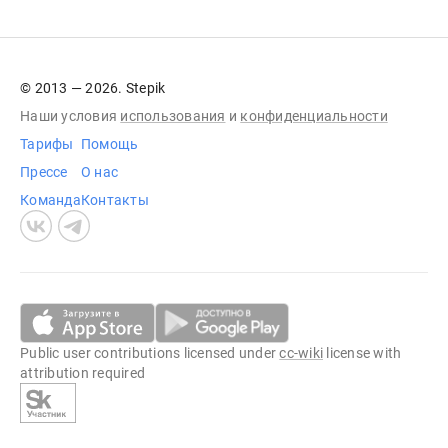
© 2013 — 2026. Stepik
Наши условия
использования
и
конфиденциальности
Тарифы
Помощь
Прессе
О нас
Команда
Контакты
Public user contributions licensed under
cc-wiki
license with
attribution required