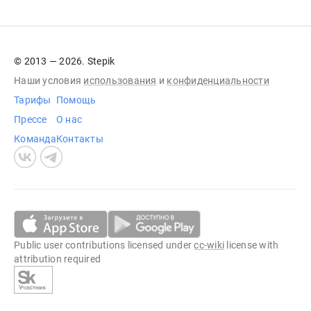
© 2013 — 2026. Stepik
Наши условия
использования
и
конфиденциальности
Тарифы
Помощь
Прессе
О нас
Команда
Контакты
Public user contributions licensed under
cc-wiki
license with
attribution required