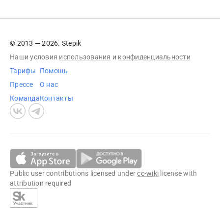
© 2013 — 2026. Stepik
Наши условия
использования
и
конфиденциальности
Тарифы
Помощь
Прессе
О нас
Команда
Контакты
Public user contributions licensed under
cc-wiki
license with
attribution required