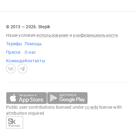
© 2013 — 2026. Stepik
Наши условия
использования
и
конфиденциальности
Тарифы
Помощь
Прессе
О нас
Команда
Контакты
Public user contributions licensed under
cc-wiki
license with
attribution required