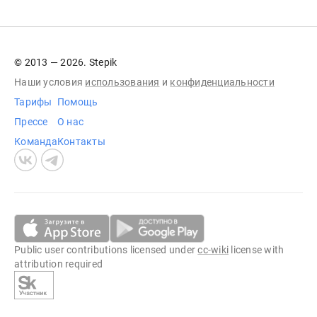
© 2013 — 2026. Stepik
Наши условия
использования
и
конфиденциальности
Тарифы
Помощь
Прессе
О нас
Команда
Контакты
Public user contributions licensed under
cc-wiki
license with
attribution required