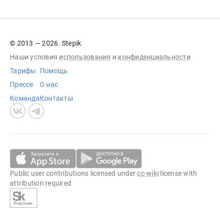
© 2013 — 2026. Stepik
Наши условия
использования
и
конфиденциальности
Тарифы
Помощь
Прессе
О нас
Команда
Контакты
Public user contributions licensed under
cc-wiki
license with
attribution required