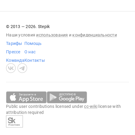
© 2013 — 2026. Stepik
Наши условия
использования
и
конфиденциальности
Тарифы
Помощь
Прессе
О нас
Команда
Контакты
Public user contributions licensed under
cc-wiki
license with
attribution required