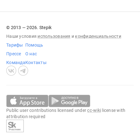
© 2013 — 2026. Stepik
Наши условия
использования
и
конфиденциальности
Тарифы
Помощь
Прессе
О нас
Команда
Контакты
Public user contributions licensed under
cc-wiki
license with
attribution required