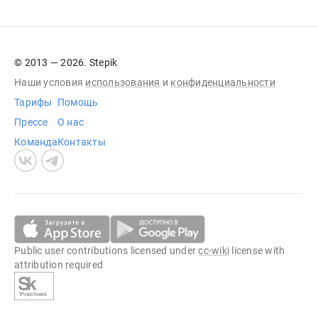
© 2013 — 2026. Stepik
Наши условия
использования
и
конфиденциальности
Тарифы
Помощь
Прессе
О нас
Команда
Контакты
Public user contributions licensed under
cc-wiki
license with
attribution required