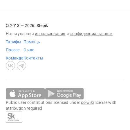
© 2013 — 2026. Stepik
Наши условия
использования
и
конфиденциальности
Тарифы
Помощь
Прессе
О нас
Команда
Контакты
Public user contributions licensed under
cc-wiki
license with
attribution required