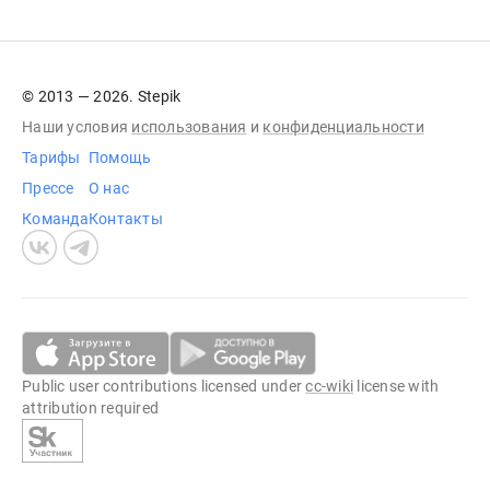
© 2013 — 2026. Stepik
Наши условия
использования
и
конфиденциальности
Тарифы
Помощь
Прессе
О нас
Команда
Контакты
Public user contributions licensed under
cc-wiki
license with
attribution required