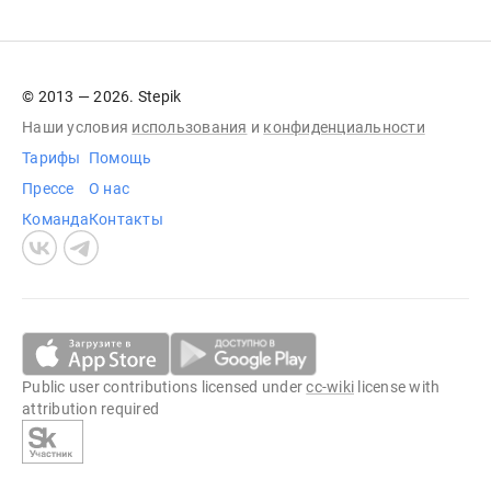
© 2013 — 2026. Stepik
Наши условия
использования
и
конфиденциальности
Тарифы
Помощь
Прессе
О нас
Команда
Контакты
Public user contributions licensed under
cc-wiki
license with
attribution required