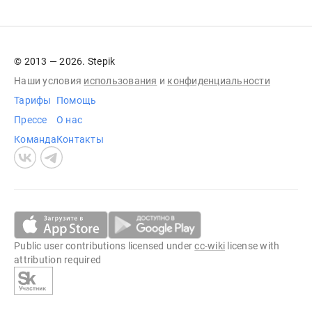
© 2013 — 2026. Stepik
Наши условия
использования
и
конфиденциальности
Тарифы
Помощь
Прессе
О нас
Команда
Контакты
Public user contributions licensed under
cc-wiki
license with
attribution required