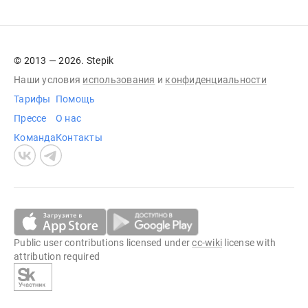
© 2013 — 2026. Stepik
Наши условия
использования
и
конфиденциальности
Тарифы
Помощь
Прессе
О нас
Команда
Контакты
Public user contributions licensed under
cc-wiki
license with
attribution required