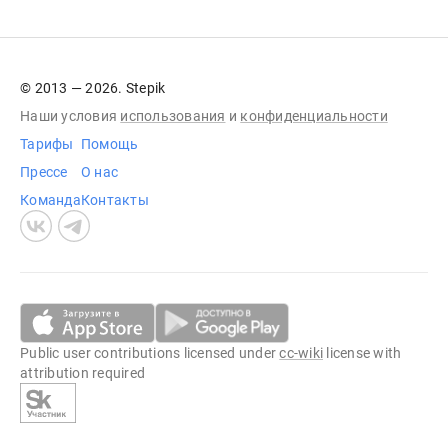
© 2013 — 2026. Stepik
Наши условия
использования
и
конфиденциальности
Тарифы
Помощь
Прессе
О нас
Команда
Контакты
Public user contributions licensed under
cc-wiki
license with
attribution required