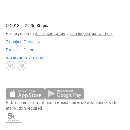
© 2013 — 2026. Stepik
Наши условия
использования
и
конфиденциальности
Тарифы
Помощь
Прессе
О нас
Команда
Контакты
Public user contributions licensed under
cc-wiki
license with
attribution required