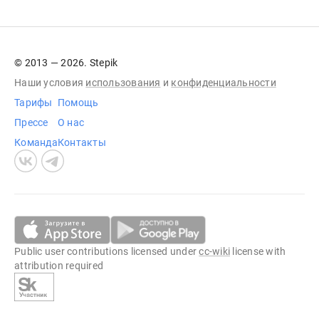
© 2013 — 2026. Stepik
Наши условия
использования
и
конфиденциальности
Тарифы
Помощь
Прессе
О нас
Команда
Контакты
Public user contributions licensed under
cc-wiki
license with
attribution required