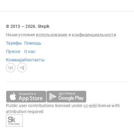
© 2013 — 2026. Stepik
Наши условия
использования
и
конфиденциальности
Тарифы
Помощь
Прессе
О нас
Команда
Контакты
Public user contributions licensed under
cc-wiki
license with
attribution required