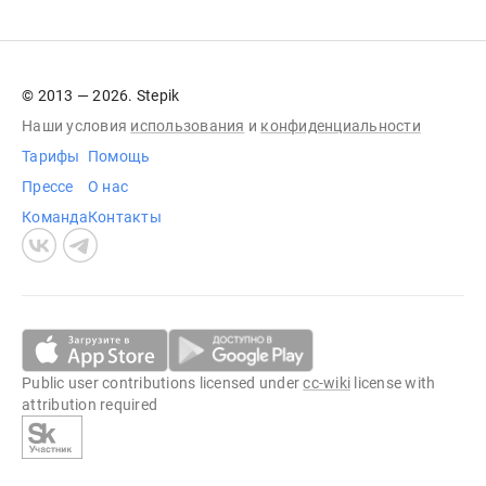
© 2013 — 2026. Stepik
Наши условия
использования
и
конфиденциальности
Тарифы
Помощь
Прессе
О нас
Команда
Контакты
Public user contributions licensed under
cc-wiki
license with
attribution required