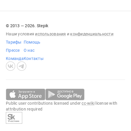
© 2013 — 2026. Stepik
Наши условия
использования
и
конфиденциальности
Тарифы
Помощь
Прессе
О нас
Команда
Контакты
Public user contributions licensed under
cc-wiki
license with
attribution required