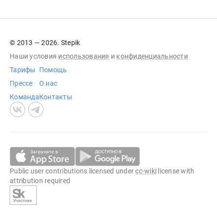
© 2013 — 2026. Stepik
Наши условия
использования
и
конфиденциальности
Тарифы
Помощь
Прессе
О нас
Команда
Контакты
Public user contributions licensed under
cc-wiki
license with
attribution required