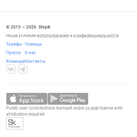
© 2013 — 2026. Stepik
Наши условия
использования
и
конфиденциальности
Тарифы
Помощь
Прессе
О нас
Команда
Контакты
Public user contributions licensed under
cc-wiki
license with
attribution required