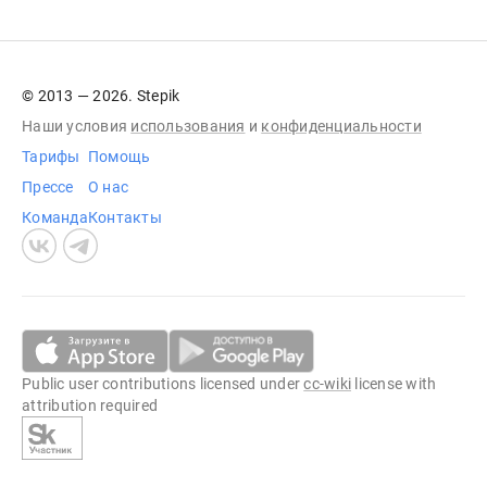
© 2013 — 2026. Stepik
Наши условия
использования
и
конфиденциальности
Тарифы
Помощь
Прессе
О нас
Команда
Контакты
Public user contributions licensed under
cc-wiki
license with
attribution required