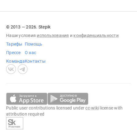
© 2013 — 2026. Stepik
Наши условия
использования
и
конфиденциальности
Тарифы
Помощь
Прессе
О нас
Команда
Контакты
Public user contributions licensed under
cc-wiki
license with
attribution required