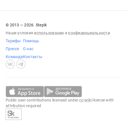
© 2013 — 2026. Stepik
Наши условия
использования
и
конфиденциальности
Тарифы
Помощь
Прессе
О нас
Команда
Контакты
Public user contributions licensed under
cc-wiki
license with
attribution required