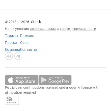
© 2013 — 2026. Stepik
Наши условия
использования
и
конфиденциальности
Тарифы
Помощь
Прессе
О нас
Команда
Контакты
Public user contributions licensed under
cc-wiki
license with
attribution required