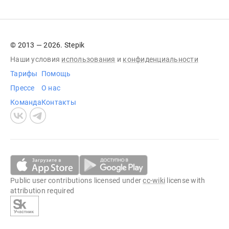
© 2013 — 2026. Stepik
Наши условия
использования
и
конфиденциальности
Тарифы
Помощь
Прессе
О нас
Команда
Контакты
Public user contributions licensed under
cc-wiki
license with
attribution required