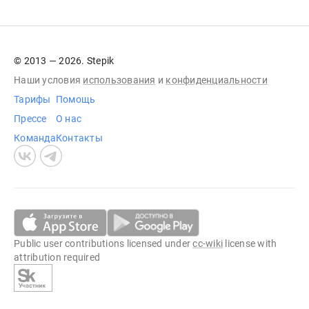
© 2013 — 2026. Stepik
Наши условия
использования
и
конфиденциальности
Тарифы
Помощь
Прессе
О нас
Команда
Контакты
Public user contributions licensed under
cc-wiki
license with
attribution required