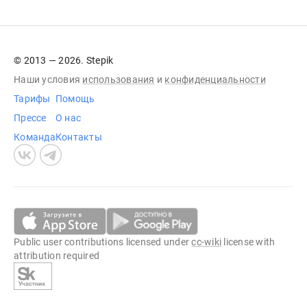
© 2013 — 2026. Stepik
Наши условия
использования
и
конфиденциальности
Тарифы
Помощь
Прессе
О нас
Команда
Контакты
Public user contributions licensed under
cc-wiki
license with
attribution required