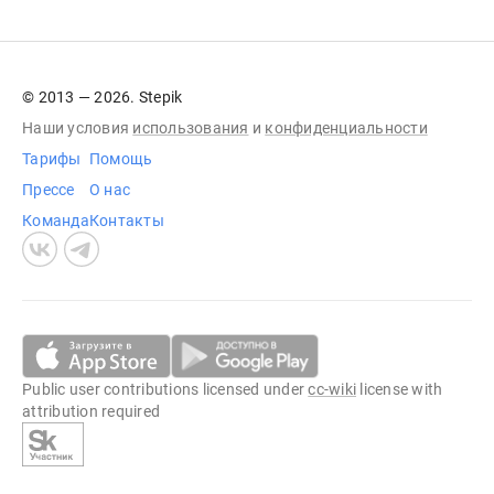
© 2013 — 2026. Stepik
Наши условия
использования
и
конфиденциальности
Тарифы
Помощь
Прессе
О нас
Команда
Контакты
Public user contributions licensed under
cc-wiki
license with
attribution required