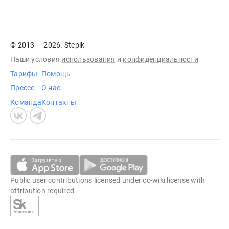
© 2013 — 2026. Stepik
Наши условия
использования
и
конфиденциальности
Тарифы
Помощь
Прессе
О нас
Команда
Контакты
Public user contributions licensed under
cc-wiki
license with
attribution required