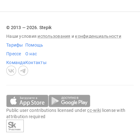
© 2013 — 2026. Stepik
Наши условия
использования
и
конфиденциальности
Тарифы
Помощь
Прессе
О нас
Команда
Контакты
Public user contributions licensed under
cc-wiki
license with
attribution required